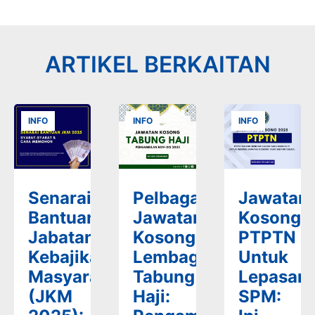
ARTIKEL BERKAITAN
INFO
INFO
INFO
Senarai
Pelbagai
Jawatan
Bantuan
Jawatan
Kosong
Jabatan
Kosong
PTPTN
Kebajikan
Lembaga
Untuk
Masyarakat
Tabung
Lepasan
(JKM
Haji:
SPM: