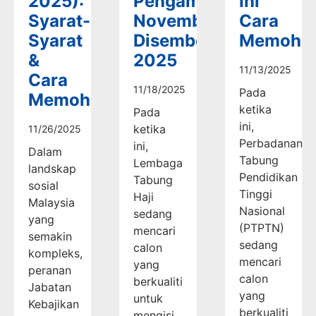
2025):
Pengambilan
Ini
Syarat-
November-
Cara
Syarat
Disember
Memoho
&
2025
11/13/2025
Cara
11/18/2025
Pada
Memohon
ketika
Pada
ini,
ketika
11/26/2025
Perbadanan
ini,
Dalam
Tabung
Lembaga
landskap
Pendidikan
Tabung
sosial
Tinggi
Haji
Malaysia
Nasional
sedang
yang
(PTPTN)
mencari
semakin
sedang
calon
kompleks,
mencari
yang
peranan
calon
berkualiti
Jabatan
yang
untuk
Kebajikan
berkualiti
mengisi