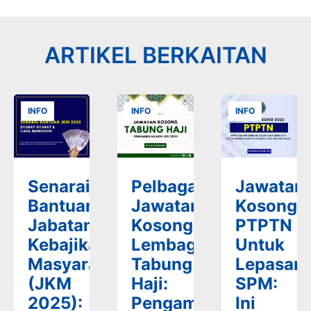
ARTIKEL BERKAITAN
INFO
INFO
INFO
Senarai
Pelbagai
Jawatan
Bantuan
Jawatan
Kosong
Jabatan
Kosong
PTPTN
Kebajikan
Lembaga
Untuk
Masyarakat
Tabung
Lepasan
(JKM
Haji:
SPM:
2025):
Pengambilan
Ini