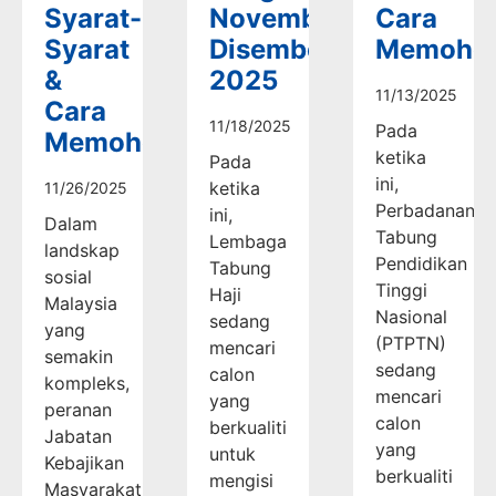
Syarat-
November-
Cara
Syarat
Disember
Memoho
&
2025
11/13/2025
Cara
11/18/2025
Pada
Memohon
ketika
Pada
ini,
ketika
11/26/2025
Perbadanan
ini,
Dalam
Tabung
Lembaga
landskap
Pendidikan
Tabung
sosial
Tinggi
Haji
Malaysia
Nasional
sedang
yang
(PTPTN)
mencari
semakin
sedang
calon
kompleks,
mencari
yang
peranan
calon
berkualiti
Jabatan
yang
untuk
Kebajikan
berkualiti
mengisi
Masyarakat