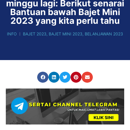
minggu lagi: Berikut senarai
Bantuan bawah Bajet Mini
2023 yang kita perlu tahu
INFO
BAJET 2023
,
BAJET MINI 2023
,
BELANJAWAN 2023