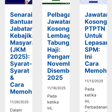
Senarai
Pelbagai
Jawatan
Bantuan
Jawatan
Kosong
Jabatan
Kosong
PTPTN
Kebajikan
Lembaga
Untuk
Masyarakat
Tabung
Lepasan
(JKM
Haji:
SPM:
2025):
Pengambilan
Ini
Syarat-
November-
Cara
Syarat
Disember
Memoho
&
2025
11/13/2025
Cara
11/18/2025
Pada
Memohon
ketika
Pada
ini,
ketika
11/26/2025
Perbadanan
ini,
Dalam