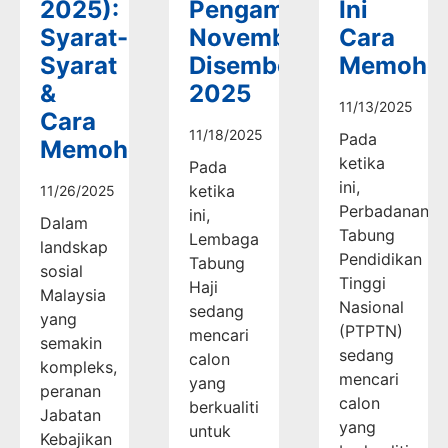
2025):
Pengambilan
Ini
Syarat-
November-
Cara
Syarat
Disember
Memoho
&
2025
11/13/2025
Cara
11/18/2025
Pada
Memohon
ketika
Pada
ini,
ketika
11/26/2025
Perbadanan
ini,
Dalam
Tabung
Lembaga
landskap
Pendidikan
Tabung
sosial
Tinggi
Haji
Malaysia
Nasional
sedang
yang
(PTPTN)
mencari
semakin
sedang
calon
kompleks,
mencari
yang
peranan
calon
berkualiti
Jabatan
yang
untuk
Kebajikan