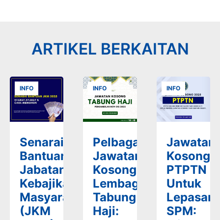
ARTIKEL BERKAITAN
INFO
INFO
INFO
Senarai
Pelbagai
Jawatan
Bantuan
Jawatan
Kosong
Jabatan
Kosong
PTPTN
Kebajikan
Lembaga
Untuk
Masyarakat
Tabung
Lepasan
(JKM
Haji:
SPM: