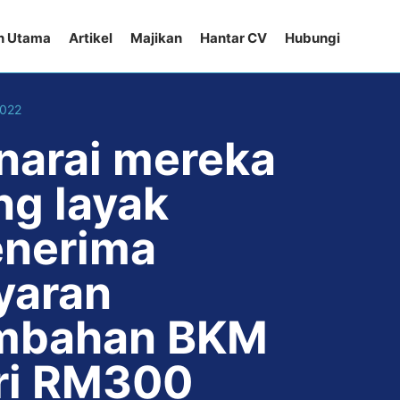
n Utama
Artikel
Majikan
Hantar CV
Hubungi
2022
narai mereka
ng layak
nerima
yaran
mbahan BKM
ri RM300