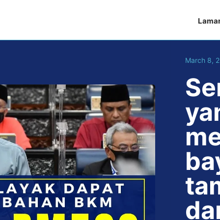
Lama
March 8, 
Se
ya
me
ba
ta
da