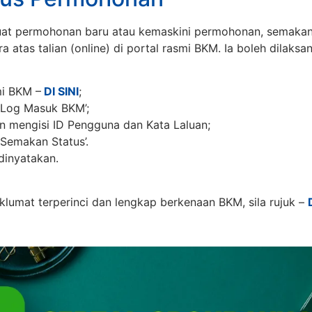
uat permohonan baru atau kemaskini permohonan, semaka
a atas talian (online) di portal rasmi BKM. Ia boleh dilaks
mi BKM –
DI SINI
;
‘Log Masuk BKM’;
 mengisi ID Pengguna dan Kata Laluan;
‘Semakan Status’.
dinyatakan.
klumat terperinci dan lengkap berkenaan BKM, sila rujuk –