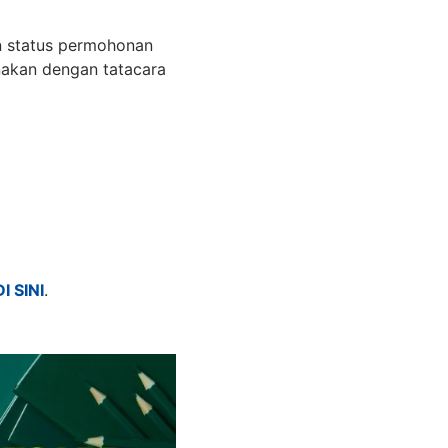
n status permohonan
anakan dengan tatacara
DI SINI
.