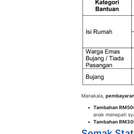
Manakala,
pembayara
Tambahan RM50
anak menepati sya
Tambahan RM30
Semak Sta