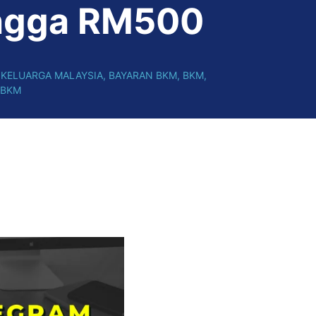
ngga RM500
KELUARGA MALAYSIA
,
BAYARAN BKM
,
BKM
,
 BKM