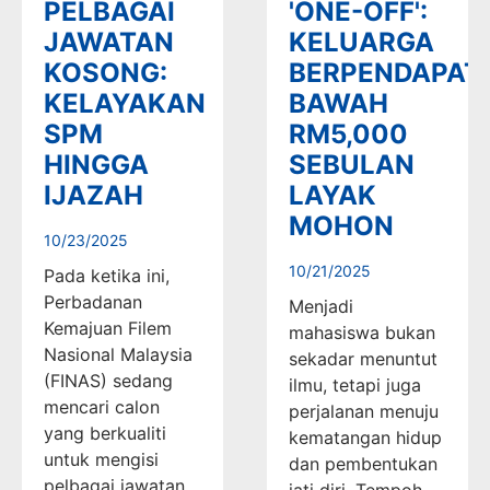
PELBAGAI
'ONE-OFF':
JAWATAN
KELUARGA
KOSONG:
BERPENDAPAT
KELAYAKAN
BAWAH
SPM
RM5,000
HINGGA
SEBULAN
IJAZAH
LAYAK
MOHON
10/23/2025
10/21/2025
Pada ketika ini,
Perbadanan
Menjadi
Kemajuan Filem
mahasiswa bukan
Nasional Malaysia
sekadar menuntut
(FINAS) sedang
ilmu, tetapi juga
mencari calon
perjalanan menuju
yang berkualiti
kematangan hidup
untuk mengisi
dan pembentukan
pelbagai jawatan
jati diri. Tempoh