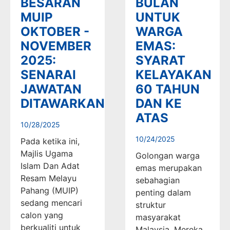
BESARAN
BULAN
MUIP
UNTUK
OKTOBER -
WARGA
NOVEMBER
EMAS:
2025:
SYARAT
SENARAI
KELAYAKAN
JAWATAN
60 TAHUN
DITAWARKAN
DAN KE
ATAS
10/28/2025
10/24/2025
Pada ketika ini,
Majlis Ugama
Golongan warga
Islam Dan Adat
emas merupakan
Resam Melayu
sebahagian
Pahang (MUIP)
penting dalam
sedang mencari
struktur
calon yang
masyarakat
berkualiti untuk
Malaysia. Mereka