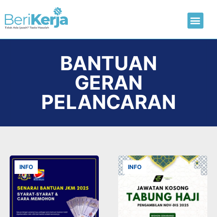
Laman Utama
Hantar CV
BANTUAN
GERAN
PELANCARAN
INFO
INFO