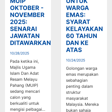
MUIP
UNTUK
OKTOBER -
WARGA
NOVEMBER
EMAS:
2025:
SYARAT
SENARAI
KELAYAKAN
JAWATAN
60 TAHUN
DITAWARKAN
DAN KE
ATAS
10/28/2025
10/24/2025
Pada ketika ini,
Majlis Ugama
Golongan warga
Islam Dan Adat
emas merupakan
Resam Melayu
sebahagian
Pahang (MUIP)
penting dalam
sedang mencari
struktur
calon yang
masyarakat
berkualiti untuk
Malaysia. Mereka
mengisi pelbagai…
bukan sahaja