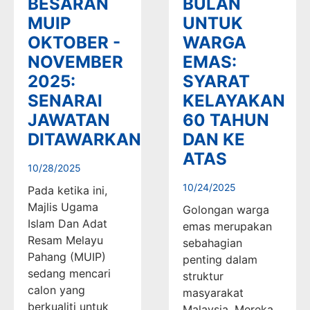
BESARAN
BULAN
MUIP
UNTUK
OKTOBER -
WARGA
NOVEMBER
EMAS:
2025:
SYARAT
SENARAI
KELAYAKAN
JAWATAN
60 TAHUN
DITAWARKAN
DAN KE
ATAS
10/28/2025
10/24/2025
Pada ketika ini,
Majlis Ugama
Golongan warga
Islam Dan Adat
emas merupakan
Resam Melayu
sebahagian
Pahang (MUIP)
penting dalam
sedang mencari
struktur
calon yang
masyarakat
berkualiti untuk
Malaysia. Mereka