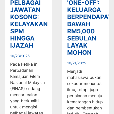
PELBAGAI
'ONE-OFF':
JAWATAN
KELUARGA
KOSONG:
BERPENDAPAT
KELAYAKAN
BAWAH
SPM
RM5,000
HINGGA
SEBULAN
IJAZAH
LAYAK
MOHON
10/23/2025
10/21/2025
Pada ketika ini,
Perbadanan
Menjadi
Kemajuan Filem
mahasiswa bukan
Nasional Malaysia
sekadar menuntut
(FINAS) sedang
ilmu, tetapi juga
mencari calon
perjalanan menuju
yang berkualiti
kematangan hidup
untuk mengisi
dan pembentukan
pelbagai jawatan
jati diri. Tempoh