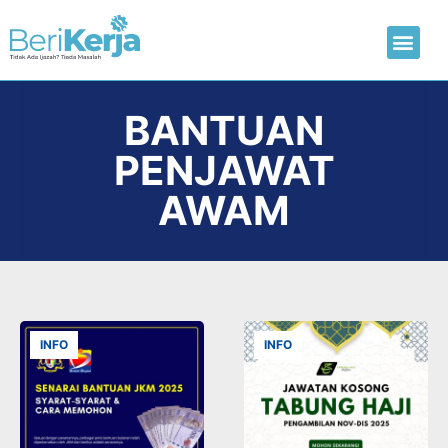
Laman Utama
Hantar CV
BANTUAN
PENJAWAT
AWAM
INFO
INFO