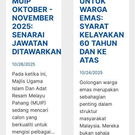
MUIP
UNTUK
OKTOBER -
WARGA
NOVEMBER
EMAS:
2025:
SYARAT
SENARAI
KELAYAKAN
JAWATAN
60 TAHUN
DITAWARKAN
DAN KE
ATAS
10/28/2025
10/24/2025
Pada ketika ini,
Majlis Ugama
Golongan warga
Islam Dan Adat
emas merupakan
Resam Melayu
sebahagian
Pahang (MUIP)
penting dalam
sedang mencari
struktur
calon yang
masyarakat
berkualiti untuk
Malaysia. Mereka
mengisi pelbagai…
bukan sahaja