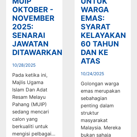
MUIP
UNTUK
OKTOBER -
WARGA
NOVEMBER
EMAS:
2025:
SYARAT
SENARAI
KELAYAKAN
JAWATAN
60 TAHUN
DITAWARKAN
DAN KE
ATAS
10/28/2025
10/24/2025
Pada ketika ini,
Majlis Ugama
Golongan warga
Islam Dan Adat
emas merupakan
Resam Melayu
sebahagian
Pahang (MUIP)
penting dalam
sedang mencari
struktur
calon yang
masyarakat
berkualiti untuk
Malaysia. Mereka
mengisi pelbagai…
bukan sahaja