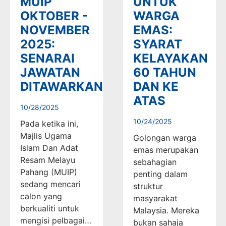
MUIP
UNTUK
OKTOBER -
WARGA
NOVEMBER
EMAS:
2025:
SYARAT
SENARAI
KELAYAKAN
JAWATAN
60 TAHUN
DITAWARKAN
DAN KE
ATAS
10/28/2025
10/24/2025
Pada ketika ini,
Majlis Ugama
Golongan warga
Islam Dan Adat
emas merupakan
Resam Melayu
sebahagian
Pahang (MUIP)
penting dalam
sedang mencari
struktur
calon yang
masyarakat
berkualiti untuk
Malaysia. Mereka
mengisi pelbagai…
bukan sahaja