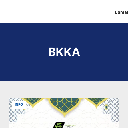
Lama
BKKA
INFO