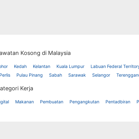
awatan Kosong di Malaysia
ohor
Kedah
Kelantan
Kuala Lumpur
Labuan Federal Territor
Perlis
Pulau Pinang
Sabah
Sarawak
Selangor
Terenggan
ategori Kerja
gital
Makanan
Pembuatan
Pengangkutan
Pentadbiran
P