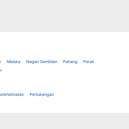
y
Melaka
Negeri Sembilan
Pahang
Perak
u
erkhidmatan
Pertukangan