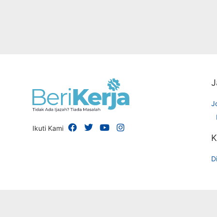
J
J
Ikuti Kami
K
Di