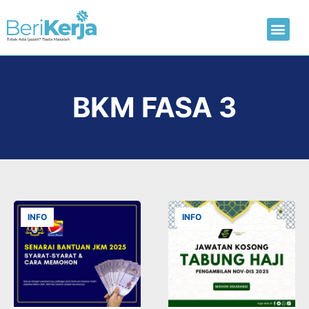
Laman Utama
Hantar CV
BKM FASA 3
INFO
INFO