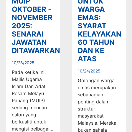
MUIP
UNTUK
OKTOBER -
WARGA
NOVEMBER
EMAS:
2025:
SYARAT
SENARAI
KELAYAKAN
JAWATAN
60 TAHUN
DITAWARKAN
DAN KE
ATAS
10/28/2025
10/24/2025
Pada ketika ini,
Majlis Ugama
Golongan warga
Islam Dan Adat
emas merupakan
Resam Melayu
sebahagian
Pahang (MUIP)
penting dalam
sedang mencari
struktur
calon yang
masyarakat
berkualiti untuk
Malaysia. Mereka
mengisi pelbagai…
bukan sahaja