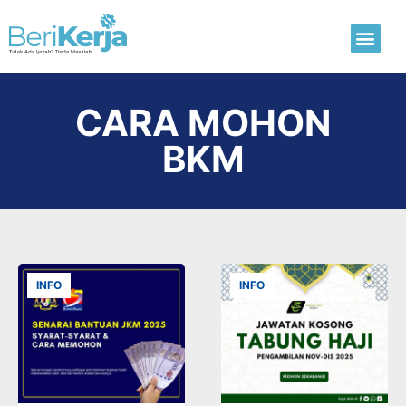
Laman Utama
Hantar CV
CARA MOHON
BKM
INFO
INFO