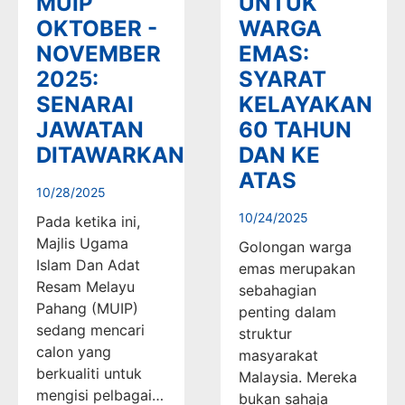
MUIP
UNTUK
OKTOBER -
WARGA
NOVEMBER
EMAS:
2025:
SYARAT
SENARAI
KELAYAKAN
JAWATAN
60 TAHUN
DITAWARKAN
DAN KE
ATAS
10/28/2025
10/24/2025
Pada ketika ini,
Majlis Ugama
Golongan warga
Islam Dan Adat
emas merupakan
Resam Melayu
sebahagian
Pahang (MUIP)
penting dalam
sedang mencari
struktur
calon yang
masyarakat
berkualiti untuk
Malaysia. Mereka
mengisi pelbagai…
bukan sahaja