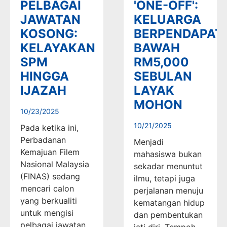
PELBAGAI
'ONE-OFF':
JAWATAN
KELUARGA
KOSONG:
BERPENDAPAT
KELAYAKAN
BAWAH
SPM
RM5,000
HINGGA
SEBULAN
IJAZAH
LAYAK
MOHON
10/23/2025
10/21/2025
Pada ketika ini,
Perbadanan
Menjadi
Kemajuan Filem
mahasiswa bukan
Nasional Malaysia
sekadar menuntut
(FINAS) sedang
ilmu, tetapi juga
mencari calon
perjalanan menuju
yang berkualiti
kematangan hidup
untuk mengisi
dan pembentukan
pelbagai jawatan
jati diri. Tempoh