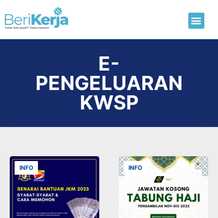
Laman Utama
Hantar CV
E-
PENGELUARAN
KWSP
INFO
INFO