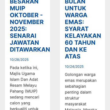
BESARAN
BULAN
MUIP
UNTUK
OKTOBER -
WARGA
NOVEMBER
EMAS:
2025:
SYARAT
SENARAI
KELAYAKAN
JAWATAN
60 TAHUN
DITAWARKAN
DAN KE
ATAS
10/28/2025
10/24/2025
Pada ketika ini,
Majlis Ugama
Golongan warga
Islam Dan Adat
emas merupakan
Resam Melayu
sebahagian
Pahang (MUIP)
penting dalam
sedang mencari
struktur
calon yang
masyarakat
berkualiti untuk
Malaysia. Mereka