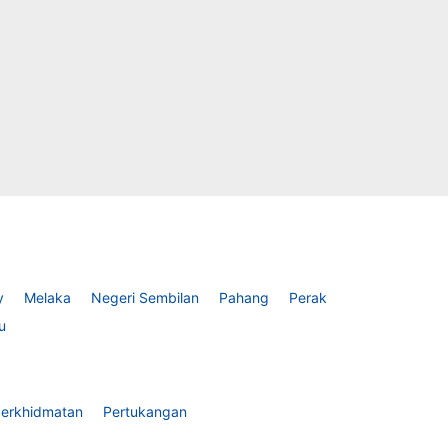
y
Melaka
Negeri Sembilan
Pahang
Perak
u
erkhidmatan
Pertukangan