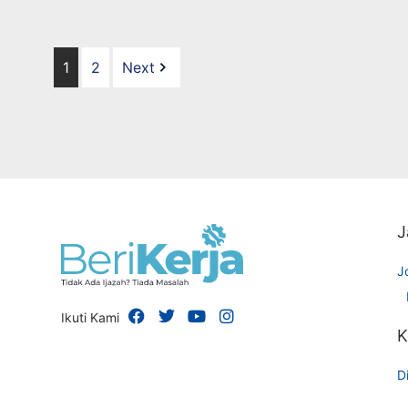
1
2
Next
J
J
Ikuti Kami
K
Di