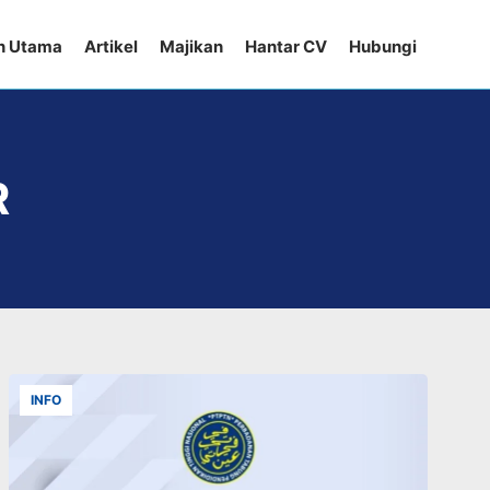
n Utama
Artikel
Majikan
Hantar CV
Hubungi
R
INFO