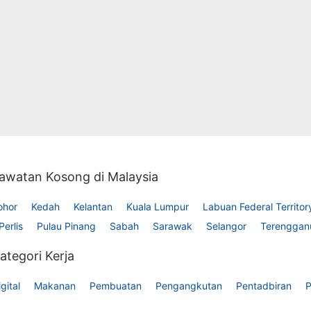
awatan Kosong di Malaysia
ohor
Kedah
Kelantan
Kuala Lumpur
Labuan Federal Territor
Perlis
Pulau Pinang
Sabah
Sarawak
Selangor
Terenggan
ategori Kerja
gital
Makanan
Pembuatan
Pengangkutan
Pentadbiran
P