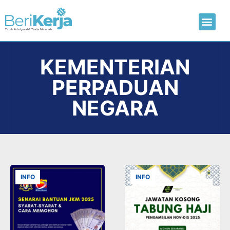
Laman Utama
Hantar CV
KEMENTERIAN
PERPADUAN
NEGARA
INFO
INFO