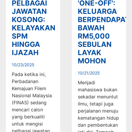
PELBAGAI
'ONE-OFF':
JAWATAN
KELUARGA
KOSONG:
BERPENDAPAT
KELAYAKAN
BAWAH
SPM
RM5,000
HINGGA
SEBULAN
IJAZAH
LAYAK
MOHON
10/23/2025
10/21/2025
Pada ketika ini,
Perbadanan
Menjadi
Kemajuan Filem
mahasiswa bukan
Nasional Malaysia
sekadar menuntut
(FINAS) sedang
ilmu, tetapi juga
mencari calon
perjalanan menuju
yang berkualiti
kematangan hidup
untuk mengisi
dan pembentukan
pelbagai jawatan
jati diri. Tempoh