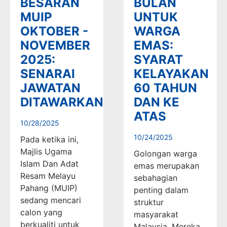
BESARAN
BULAN
MUIP
UNTUK
OKTOBER -
WARGA
NOVEMBER
EMAS:
2025:
SYARAT
SENARAI
KELAYAKAN
JAWATAN
60 TAHUN
DITAWARKAN
DAN KE
ATAS
10/28/2025
10/24/2025
Pada ketika ini,
Majlis Ugama
Golongan warga
Islam Dan Adat
emas merupakan
Resam Melayu
sebahagian
Pahang (MUIP)
penting dalam
sedang mencari
struktur
calon yang
masyarakat
berkualiti untuk
Malaysia. Mereka