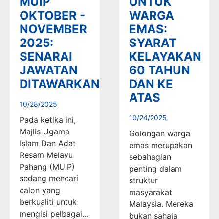
MUIP
UNTUK
OKTOBER -
WARGA
NOVEMBER
EMAS:
2025:
SYARAT
SENARAI
KELAYAKAN
JAWATAN
60 TAHUN
DITAWARKAN
DAN KE
ATAS
10/28/2025
10/24/2025
Pada ketika ini,
Majlis Ugama
Golongan warga
Islam Dan Adat
emas merupakan
Resam Melayu
sebahagian
Pahang (MUIP)
penting dalam
sedang mencari
struktur
calon yang
masyarakat
berkualiti untuk
Malaysia. Mereka
mengisi pelbagai…
bukan sahaja