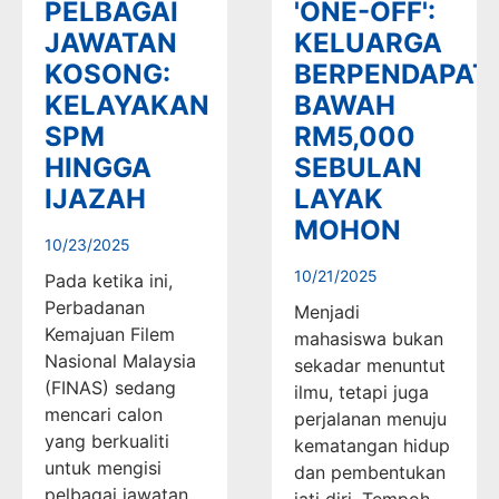
PELBAGAI
'ONE-OFF':
JAWATAN
KELUARGA
KOSONG:
BERPENDAPAT
KELAYAKAN
BAWAH
SPM
RM5,000
HINGGA
SEBULAN
IJAZAH
LAYAK
MOHON
10/23/2025
10/21/2025
Pada ketika ini,
Perbadanan
Menjadi
Kemajuan Filem
mahasiswa bukan
Nasional Malaysia
sekadar menuntut
(FINAS) sedang
ilmu, tetapi juga
mencari calon
perjalanan menuju
yang berkualiti
kematangan hidup
untuk mengisi
dan pembentukan
pelbagai jawatan
jati diri. Tempoh