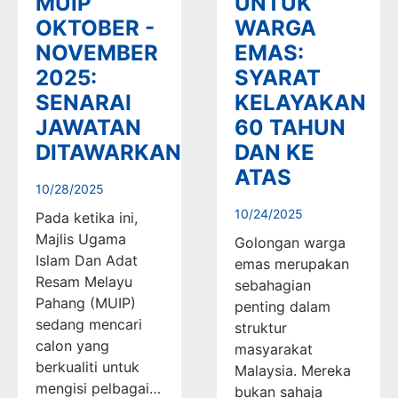
MUIP
UNTUK
OKTOBER -
WARGA
NOVEMBER
EMAS:
2025:
SYARAT
SENARAI
KELAYAKAN
JAWATAN
60 TAHUN
DITAWARKAN
DAN KE
ATAS
10/28/2025
10/24/2025
Pada ketika ini,
Majlis Ugama
Golongan warga
Islam Dan Adat
emas merupakan
Resam Melayu
sebahagian
Pahang (MUIP)
penting dalam
sedang mencari
struktur
calon yang
masyarakat
berkualiti untuk
Malaysia. Mereka
mengisi pelbagai…
bukan sahaja