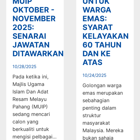
MUIP
UNTUK
OKTOBER -
WARGA
NOVEMBER
EMAS:
2025:
SYARAT
SENARAI
KELAYAKAN
JAWATAN
60 TAHUN
DITAWARKAN
DAN KE
ATAS
10/28/2025
10/24/2025
Pada ketika ini,
Majlis Ugama
Golongan warga
Islam Dan Adat
emas merupakan
Resam Melayu
sebahagian
Pahang (MUIP)
penting dalam
sedang mencari
struktur
calon yang
masyarakat
berkualiti untuk
Malaysia. Mereka
mengisi pelbagai…
bukan sahaja