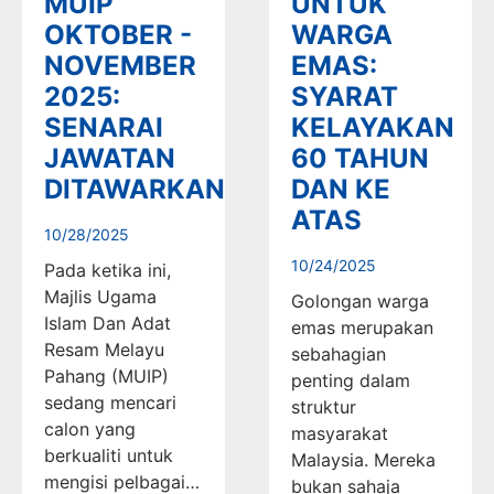
MUIP
UNTUK
OKTOBER -
WARGA
NOVEMBER
EMAS:
2025:
SYARAT
SENARAI
KELAYAKAN
JAWATAN
60 TAHUN
DITAWARKAN
DAN KE
ATAS
10/28/2025
10/24/2025
Pada ketika ini,
Majlis Ugama
Golongan warga
Islam Dan Adat
emas merupakan
Resam Melayu
sebahagian
Pahang (MUIP)
penting dalam
sedang mencari
struktur
calon yang
masyarakat
berkualiti untuk
Malaysia. Mereka
mengisi pelbagai…
bukan sahaja