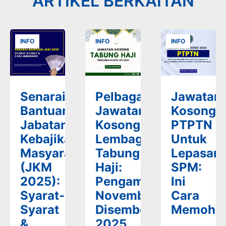
ARTIKEL BERKAITAN
INFO
INFO
INFO
Senarai
Pelbagai
Jawatan
Bantuan
Jawatan
Kosong
Jabatan
Kosong
PTPTN
Kebajikan
Lembaga
Untuk
Masyarakat
Tabung
Lepasan
(JKM
Haji:
SPM:
2025):
Pengambilan
Ini
Syarat-
November-
Cara
Syarat
Disember
Memoho
&
2025