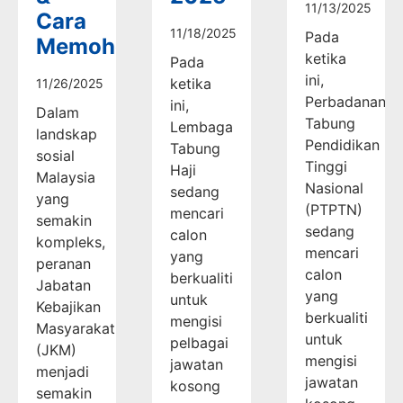
11/13/2025
Cara
11/18/2025
Pada
Memohon
ketika
Pada
ini,
ketika
11/26/2025
Perbadanan
ini,
Dalam
Tabung
Lembaga
landskap
Pendidikan
Tabung
sosial
Tinggi
Haji
Malaysia
Nasional
sedang
yang
(PTPTN)
mencari
semakin
sedang
calon
kompleks,
mencari
yang
peranan
calon
berkualiti
Jabatan
yang
untuk
Kebajikan
berkualiti
mengisi
Masyarakat
untuk
pelbagai
(JKM)
mengisi
jawatan
menjadi
jawatan
kosong
semakin