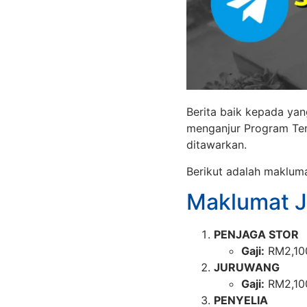
Berita baik kepada y
menganjur Program Te
ditawarkan.
Berikut adalah makluma
Maklumat 
PENJAGA STOR
Gaji:
RM2,10
JURUWANG
Gaji:
RM2,10
PENYELIA