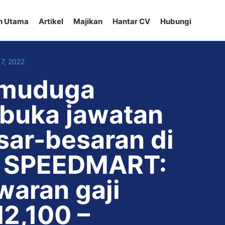
n Utama
Artikel
Majikan
Hantar CV
Hubungi
7, 2022
muduga
rbuka jawatan
sar-besaran di
 SPEEDMART:
waran gaji
2,100 –