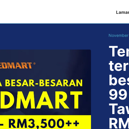
Lama
November 
Te
te
be
99
Ta
RM