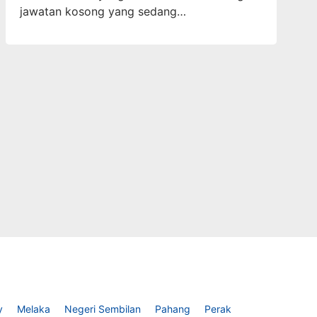
jawatan kosong yang sedang…
y
Melaka
Negeri Sembilan
Pahang
Perak