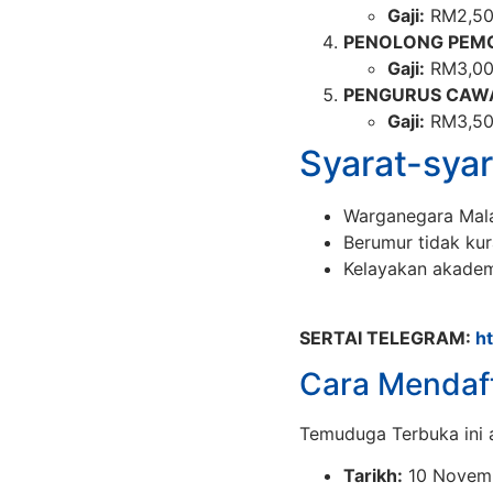
Gaji:
RM2,5
PENOLONG PEM
Gaji:
RM3,0
PENGURUS CAW
Gaji:
RM3,5
Syarat-syar
Warganegara Mala
Berumur tidak kur
Kelayakan akadem
SERTAI TELEGRAM:
h
Cara Mendaf
Temuduga Terbuka ini 
Tarikh:
10 Novemb