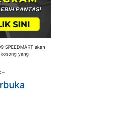
a 99 SPEEDMART akan
 kosong yang
 –
rbuka