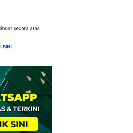
ibuat secara atas
I SINI
.