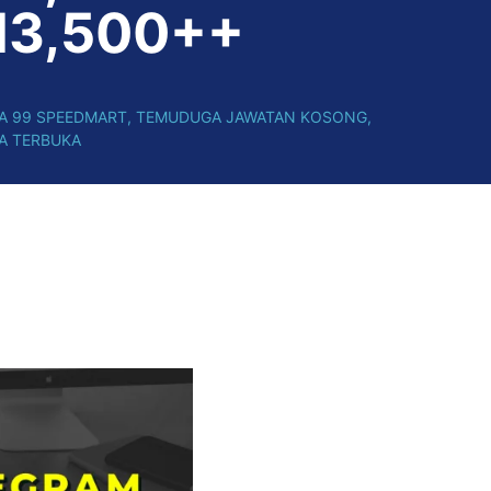
3,500++
A 99 SPEEDMART
,
TEMUDUGA JAWATAN KOSONG
,
A TERBUKA