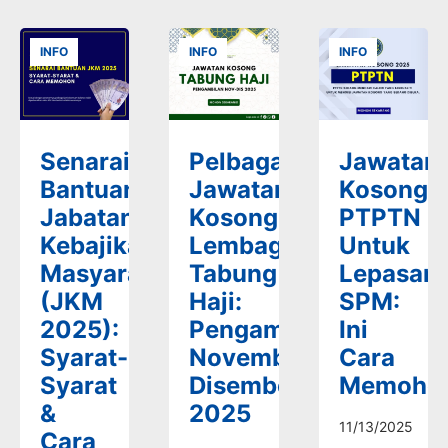
INFO
INFO
INFO
Senarai
Pelbagai
Jawatan
Bantuan
Jawatan
Kosong
Jabatan
Kosong
PTPTN
Kebajikan
Lembaga
Untuk
Masyarakat
Tabung
Lepasan
(JKM
Haji:
SPM:
2025):
Pengambilan
Ini
Syarat-
November-
Cara
Syarat
Disember
Memoho
&
2025
11/13/2025
Cara