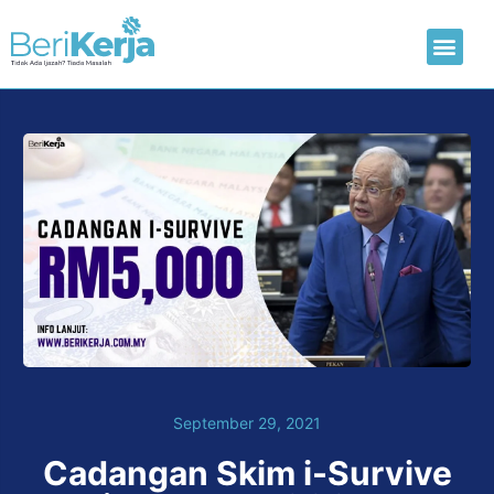
Laman Utama
Hantar CV
September 29, 2021
Cadangan Skim i-Survive