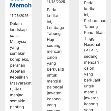
11/18/2025
Pada
Memohon
ketika
Pada
ini,
ketika
11/26/2025
Perbadanan
ini,
Dalam
Tabung
Lembaga
landskap
Pendidikan
Tabung
sosial
Tinggi
Haji
Malaysia
Nasional
sedang
yang
(PTPTN)
mencari
semakin
sedang
calon
kompleks,
mencari
yang
peranan
calon
berkualiti
Jabatan
yang
untuk
Kebajikan
berkualiti
mengisi
Masyarakat
untuk
pelbagai
(JKM)
mengisi
jawatan
menjadi
jawatan
kosong
semakin
kosong
yang
penting
yang
sedang