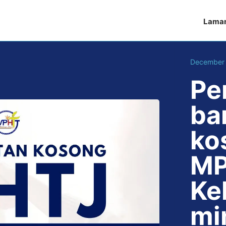
Lama
December 
Pe
ba
ko
MP
Ke
mi