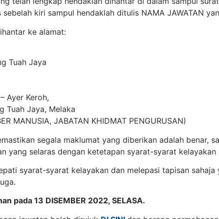
g telah lengkap hendaklah dihantar di dalam sampul sura
s sebelah kiri sampul hendaklah ditulis NAMA JAWATAN ya
ihantar ke alamat:
ng Tuah Jaya
– Ayer Keroh,
g Tuah Jaya, Melaka
MBER MANUSIA, JABATAN KHIDMAT PENGURUSAN)
astikan segala maklumat yang diberikan adalah benar, sah
 yang selaras dengan ketetapan syarat-syarat kelayakan s
pati syarat-syarat kelayakan dan melepasi tapisan sahaja
uga.
nan pada 13 DISEMBER 2022, SELASA.