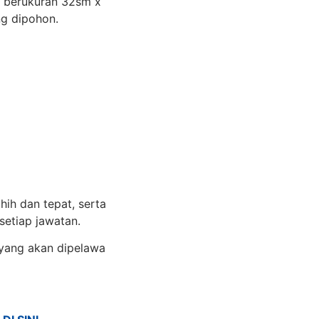
t berukuran 32sm x
ng dipohon.
ih dan tepat, serta
etiap jawatan.
 yang akan dipelawa