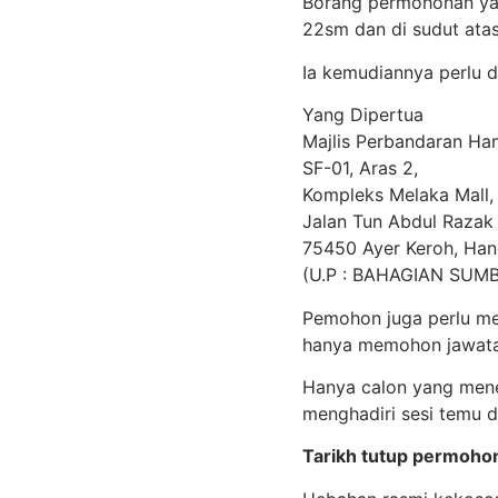
Borang permohonan yan
22sm dan di sudut ata
Ia kemudiannya perlu d
Yang Dipertua
Majlis Perbandaran Ha
SF-01, Aras 2,
Kompleks Melaka Mall,
Jalan Tun Abdul Razak 
75450 Ayer Keroh, Han
(U.P : BAHAGIAN SU
Pemohon juga perlu mem
hanya memohon jawatan
Hanya calon yang mene
menghadiri sesi temu d
Tarikh tutup permoho