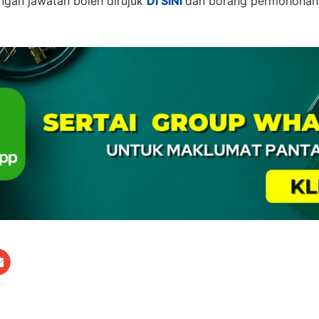
gan jawatan boleh dirujuk
DI SINI
dan borang permohona