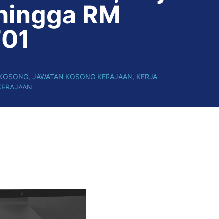
hingga RM
701
 KOSONG
,
JAWATAN KOSONG KERAJAAN
,
KERJA
KERAJAAN