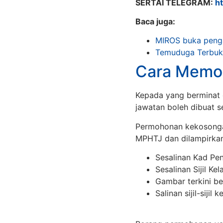
SERTAI TELEGRAM:
h
Baca juga:
MIROS buka penga
Temuduga Terbuka
Cara Memo
Kepada yang berminat 
jawatan boleh dibuat 
Permohonan kekosonga
MPHTJ dan dilampirka
Sesalinan Kad Pe
Sesalinan Sijil Kel
Gambar terkini be
Salinan sijil-sijil