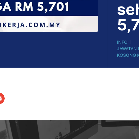
se
5,
INFO
JAWATAN
KOSONG 