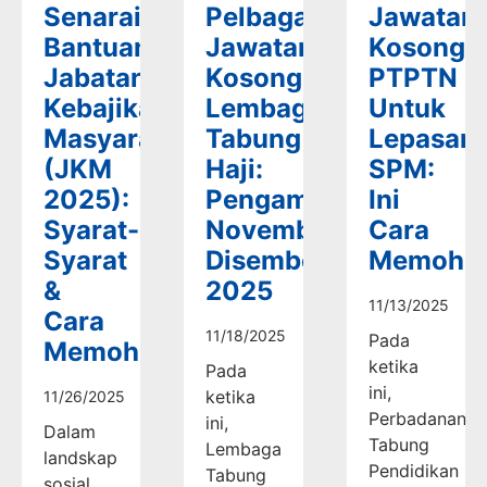
Senarai
Pelbagai
Jawatan
Bantuan
Jawatan
Kosong
Jabatan
Kosong
PTPTN
Kebajikan
Lembaga
Untuk
Masyarakat
Tabung
Lepasan
(JKM
Haji:
SPM:
2025):
Pengambilan
Ini
Syarat-
November-
Cara
Syarat
Disember
Memoho
&
2025
11/13/2025
Cara
11/18/2025
Pada
Memohon
ketika
Pada
ini,
ketika
11/26/2025
Perbadanan
ini,
Dalam
Tabung
Lembaga
landskap
Pendidikan
Tabung
sosial