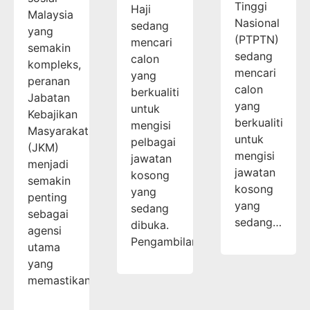
Tinggi
Haji
Malaysia
Nasional
sedang
yang
(PTPTN)
mencari
semakin
sedang
calon
kompleks,
mencari
yang
peranan
calon
berkualiti
Jabatan
yang
untuk
Kebajikan
berkualiti
mengisi
Masyarakat
untuk
pelbagai
(JKM)
mengisi
jawatan
menjadi
jawatan
kosong
semakin
kosong
yang
penting
yang
sedang
sebagai
sedang…
dibuka.
agensi
Pengambilan…
utama
yang
memastikan…