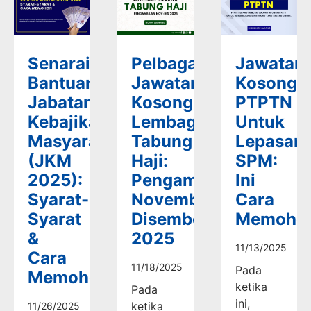
Senarai
Pelbagai
Jawatan
Bantuan
Jawatan
Kosong
Jabatan
Kosong
PTPTN
Kebajikan
Lembaga
Untuk
Masyarakat
Tabung
Lepasan
(JKM
Haji:
SPM:
2025):
Pengambilan
Ini
Syarat-
November-
Cara
Syarat
Disember
Memoho
&
2025
11/13/2025
Cara
11/18/2025
Pada
Memohon
ketika
Pada
ini,
ketika
11/26/2025