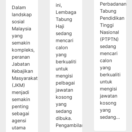
Perbadanan
ini,
Dalam
Tabung
Lembaga
landskap
Pendidikan
Tabung
sosial
Tinggi
Haji
Malaysia
Nasional
sedang
yang
(PTPTN)
mencari
semakin
sedang
calon
kompleks,
mencari
yang
peranan
calon
berkualiti
Jabatan
yang
untuk
Kebajikan
berkualiti
mengisi
Masyarakat
untuk
pelbagai
(JKM)
mengisi
jawatan
menjadi
jawatan
kosong
semakin
kosong
yang
penting
yang
sedang
sebagai
sedang…
dibuka.
agensi
Pengambilan…
utama