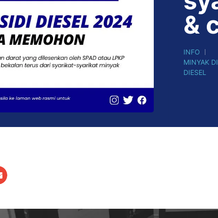
sy
& 
INFO
MINYAK D
DIESEL