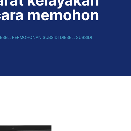
arat kelayakan
cara memohon
IESEL
,
PERMOHONAN SUBSIDI DIESEL
,
SUBSIDI