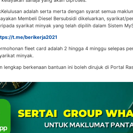
 kelayakan sahaja yang akan diproses.
elulusan adalah serta merta dengan syarat semua maklum
elayakan Membeli Diesel Bersubsidi dikeluarkan, syarikat/pe
ipada syarikat minyak yang telah dipilih dalam Sistem MyS
ttps://t.me/berikerja2021
mohonan fleet card adalah 2 hingga 4 minggu selepas p
arikat minyak.
n lengkap berkenaan bantuan ini boleh dirujuk di Portal R