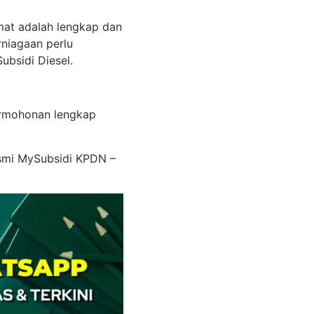
at adalah lengkap dan
rniagaan perlu
ubsidi Diesel.
ermohonan lengkap
asmi MySubsidi KPDN –