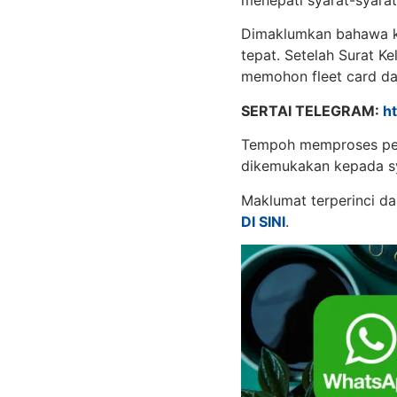
menepati syarat-syarat
Dimaklumkan bahawa kK
tepat. Setelah Surat K
memohon fleet card dar
SERTAI TELEGRAM:
h
Tempoh memproses per
dikemukakan kepada sy
Maklumat terperinci da
DI SINI
.