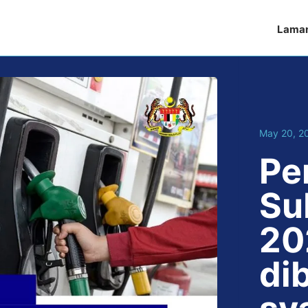
Lama
May 20, 2
Pe
Su
20
di