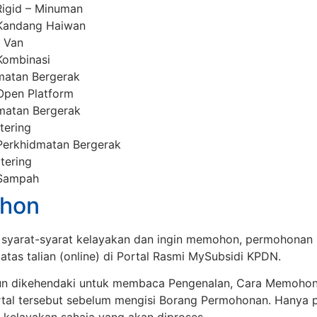
Rigid – Minuman
– Kandang Haiwan
l Van
 Kombinasi
matan Bergerak
 Open Platform
matan Bergerak
tering
 Perkhidmatan Bergerak
tering
 Sampah
hon
syarat-syarat kelayakan dan ingin memohon, permohonan 
 atas talian (online) di Portal Rasmi MySubsidi KPDN.
 dikehendaki untuk membaca Pengenalan, Cara Memohon 
rtal tersebut sebelum mengisi Borang Permohonan. Hanya