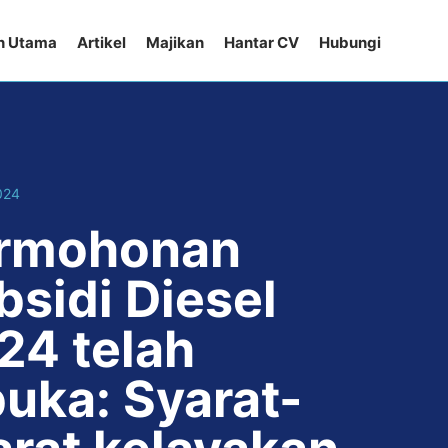
n Utama
Artikel
Majikan
Hantar CV
Hubungi
024
rmohonan
bsidi Diesel
24 telah
buka: Syarat-