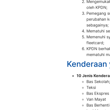
Mengemukaka
oleh KPDN;
Pemegang su
perubahan ke
sebagainya;
Mematuhi se
Memenuhi sy
fleetcard;
KPDN berhak
mematuhi ma
Kenderaan 
10 Jenis Kender
Bas Sekolah;
Teksi
Bas Ekspres
Van Mayat
Bas Berhenti