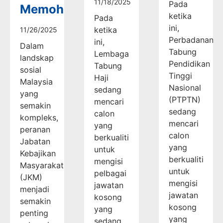
11/18/2025
Pada
Memohon
ketika
Pada
ini,
ketika
11/26/2025
Perbadanan
ini,
Dalam
Tabung
Lembaga
landskap
Pendidikan
Tabung
sosial
Tinggi
Haji
Malaysia
Nasional
sedang
yang
(PTPTN)
mencari
semakin
sedang
calon
kompleks,
mencari
yang
peranan
calon
berkualiti
Jabatan
yang
untuk
Kebajikan
berkualiti
mengisi
Masyarakat
untuk
pelbagai
(JKM)
mengisi
jawatan
menjadi
jawatan
kosong
semakin
kosong
yang
penting
yang
sedang