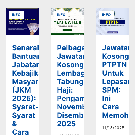
INFO
INFO
INFO
Senarai
Pelbagai
Jawatan
Bantuan
Jawatan
Kosong
Jabatan
Kosong
PTPTN
Kebajikan
Lembaga
Untuk
Masyarakat
Tabung
Lepasan
(JKM
Haji:
SPM:
2025):
Pengambilan
Ini
Syarat-
November-
Cara
Syarat
Disember
Memoho
&
2025
11/13/2025
Cara