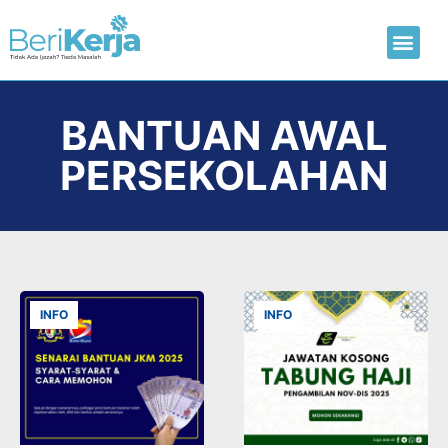
Laman Utama
Hantar CV
BANTUAN AWAL
PERSEKOLAHAN
INFO
INFO