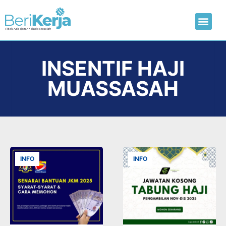
Laman Utama
Hantar CV
INSENTIF HAJI
MUASSASAH
INFO
INFO