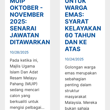
MUIP
UNTUK
OKTOBER -
WARGA
NOVEMBER
EMAS:
2025:
SYARAT
SENARAI
KELAYAKAN
JAWATAN
60 TAHUN
DITAWARKAN
DAN KE
ATAS
10/28/2025
10/24/2025
Pada ketika ini,
Majlis Ugama
Golongan warga
Islam Dan Adat
emas merupakan
Resam Melayu
sebahagian
Pahang (MUIP)
penting dalam
sedang mencari
struktur
calon yang
masyarakat
berkualiti untuk
Malaysia. Mereka
mengisi pelbagai…
bukan sahaja