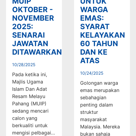
MUIP
UNTUK
OKTOBER -
WARGA
NOVEMBER
EMAS:
2025:
SYARAT
SENARAI
KELAYAKAN
JAWATAN
60 TAHUN
DITAWARKAN
DAN KE
ATAS
10/28/2025
10/24/2025
Pada ketika ini,
Majlis Ugama
Golongan warga
Islam Dan Adat
emas merupakan
Resam Melayu
sebahagian
Pahang (MUIP)
penting dalam
sedang mencari
struktur
calon yang
masyarakat
berkualiti untuk
Malaysia. Mereka
mengisi pelbagai…
bukan sahaja