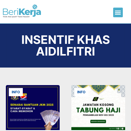
Laman Utama
Hantar CV
INSENTIF KHAS
AIDILFITRI
INFO
INFO